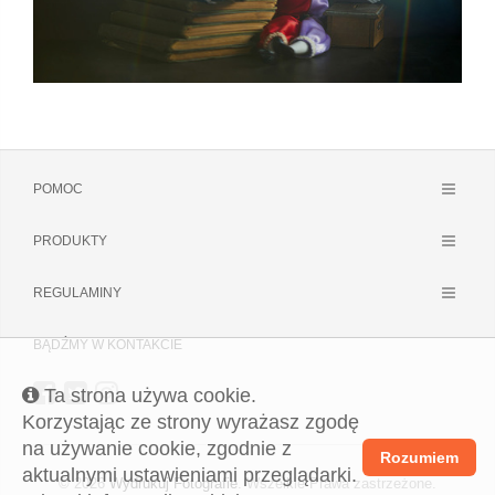
POMOC
PRODUKTY
REGULAMINY
BĄDŹMY W KONTAKCIE
Ta strona używa cookie.
Korzystając ze strony wyrażasz zgodę
na używanie cookie, zgodnie z
Rozumiem
aktualnymi ustawieniami przeglądarki.
© 2026
Wydrukuj Fotografie
. Wszelkie Prawa zastrzeżone.