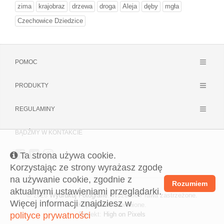
zima
krajobraz
drzewa
droga
Aleja
dęby
mgła
Czechowice Dziedzice
POMOC
PRODUKTY
REGULAMINY
BĄDŹMY W KONTAKCIE
Ta strona używa cookie.
Korzystając ze strony wyrażasz zgodę
na używanie cookie, zgodnie z
Rozumiem
aktualnymi ustawieniami przeglądarki.
© 2026
Wydrukuj Fotografie
. Wszelkie Prawa zastrzeżone.
Więcej informacji znajdziesz w
Kopiowanie zabronione.
polityce prywatności
Projekt:
High on Pixels