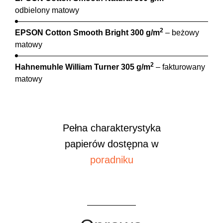
odbielony matowy
2
EPSON Cotton Smooth Bright 300 g/m
– beżowy
matowy
2
Hahnemuhle William Turner 305 g/m
– fakturowany
matowy
Pełna charakterystyka
papierów dostępna w
poradniku