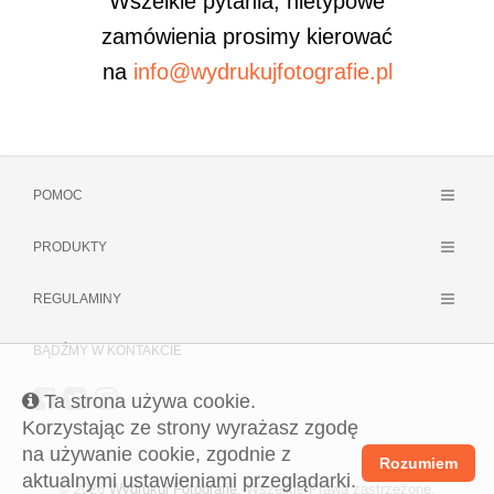
Wszelkie pytania, nietypowe
zamówienia prosimy kierować
na
info@wydrukujfotografie.pl
POMOC
PRODUKTY
REGULAMINY
BĄDŹMY W KONTAKCIE
Ta strona używa cookie.
Korzystając ze strony wyrażasz zgodę
na używanie cookie, zgodnie z
Rozumiem
aktualnymi ustawieniami przeglądarki.
© 2026
Wydrukuj Fotografie
. Wszelkie Prawa zastrzeżone.