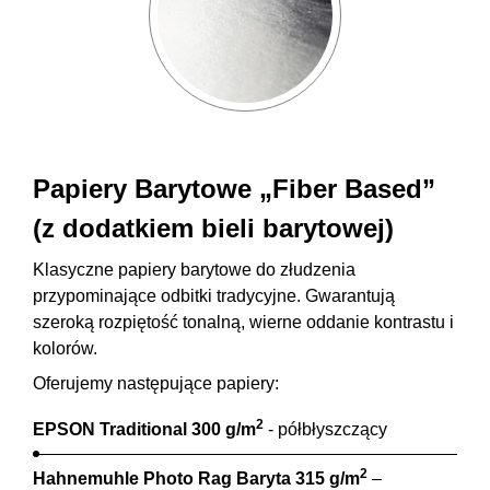
Papiery Barytowe „Fiber Based”
(z dodatkiem bieli barytowej)
Klasyczne papiery barytowe do złudzenia
przypominające odbitki tradycyjne. Gwarantują
szeroką rozpiętość tonalną, wierne oddanie kontrastu i
kolorów.
Oferujemy następujące papiery:
2
EPSON Traditional 300 g/m
- półbłyszczący
2
Hahnemuhle Photo Rag Baryta 315 g/m
–