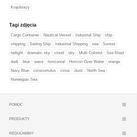
Krajobrazy
Tagi zdjęcia
Cargo Container
Nautical Vessel
Industrial Ship
ship
shipping
Sailing Ship
Industrial Shipping
sea
Sunset
twilight
dramatic sky
cloud
sky
Multi Colored
Sea Road
dark
blue
wave
horizontal
Horizon Over Water
orange
Navy Blue
cirrocumulus
cirrus
dusk
North Sea
Norwegian Sea
POMOC
PRODUKTY
REGULAMINY