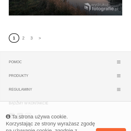
1
2
3
>
POMOC
PRODUKTY
REGULAMINY
BĄDŹMY W KONTAKCIE
Ta strona używa cookie.
Korzystając ze strony wyrażasz zgodę
na używanie cookie, zgodnie z