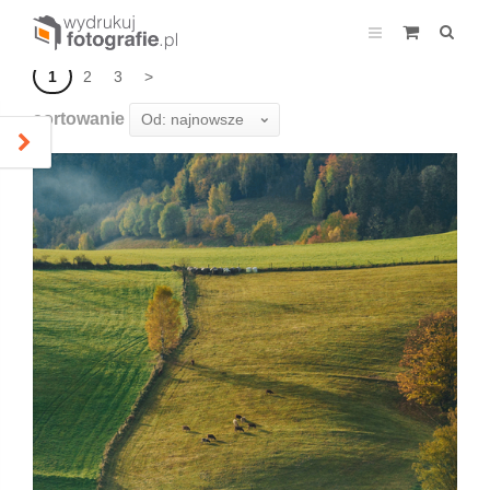
1
2
3
>
sortowanie