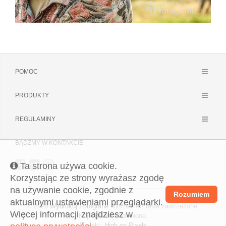
POMOC
PRODUKTY
REGULAMINY
BĄDŹMY W KONTAKCIE
Ta strona używa cookie.
Korzystając ze strony wyrażasz zgodę
na używanie cookie, zgodnie z
Rozumiem
aktualnymi ustawieniami przeglądarki.
© 2026
Wydrukuj Fotografie
. Wszelkie Prawa zastrzeżone.
Więcej informacji znajdziesz w
Kopiowanie zabronione.
Projekt:
High on Pixels